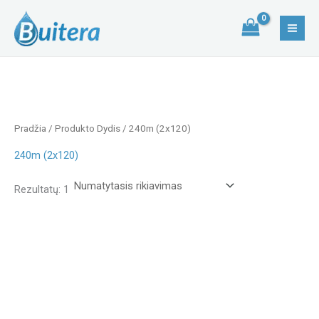
Pereiti
MA
prie
ME
turinio
Pradžia
/ Produkto Dydis / 240m (2x120)
240m (2x120)
Rezultatų: 1