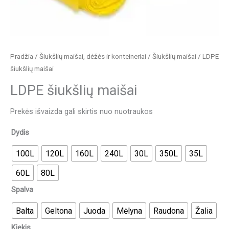
Pradžia
/
Šiukšlių maišai, dėžės ir konteineriai
/
Šiukšlių maišai
/ LDPE
šiukšlių maišai
LDPE šiukšlių maišai
Prekės išvaizda gali skirtis nuo nuotraukos
Dydis
100L
120L
160L
240L
30L
350L
35L
60L
80L
Spalva
Balta
Geltona
Juoda
Mėlyna
Raudona
Žalia
Kiekis