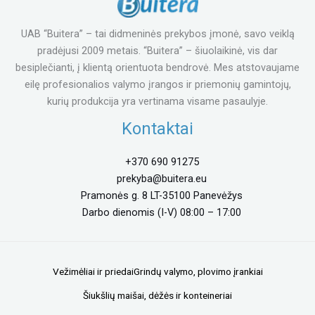
UAB “Buitera” – tai didmeninės prekybos įmonė, savo veiklą
pradėjusi 2009 metais. “Buitera” – šiuolaikinė, vis dar
besiplečianti, į klientą orientuota bendrovė. Mes atstovaujame
eilę profesionalios valymo įrangos ir priemonių gamintojų,
kurių produkcija yra vertinama visame pasaulyje.
Kontaktai
+370 690 91275
prekyba@buitera.eu
Pramonės g. 8 LT-35100 Panevėžys
Darbo dienomis (I-V) 08:00 – 17:00
Vežimėliai ir priedai
Grindų valymo, plovimo įrankiai
Šiukšlių maišai, dėžės ir konteineriai