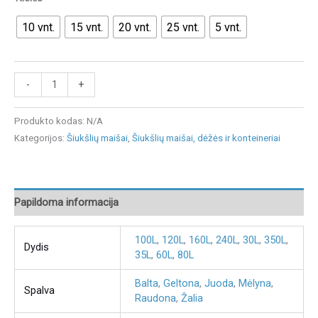
10 vnt.
15 vnt.
20 vnt.
25 vnt.
5 vnt.
-
+
Produkto kodas:
N/A
Kategorijos:
Šiukšlių maišai
,
Šiukšlių maišai, dėžės ir konteineriai
Papildoma informacija
100L
,
120L
,
160L
,
240L
,
30L
,
350L
,
Dydis
35L
,
60L
,
80L
Balta
,
Geltona
,
Juoda
,
Mėlyna
,
Spalva
Raudona
,
Žalia