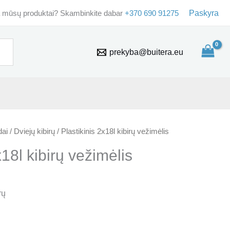
 mūsų produktai? Skambinkite dabar
+370 690 91275
Paskyra
prekyba@buitera.eu
dai
/
Dviejų kibirų
/ Plastikinis 2x18l kibirų vežimėlis
x18l kibirų vežimėlis
rų