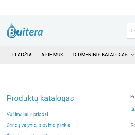
Pereiti
prie
Pai
turinio
PRADŽIA
APIE MUS
DIDMENINIS KATALOGAS
Produktų katalogas
Pr
J
Vežimėliai ir priedai
R
Grindų valymo, plovimo įrankiai