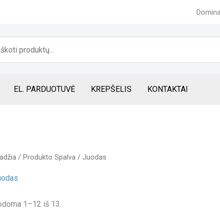
Domina
eška
EL. PARDUOTUVĖ
KREPŠELIS
KONTAKTAI
adžia
/ Produkto Spalva / Juodas
uodas
odoma 1–12 iš 13