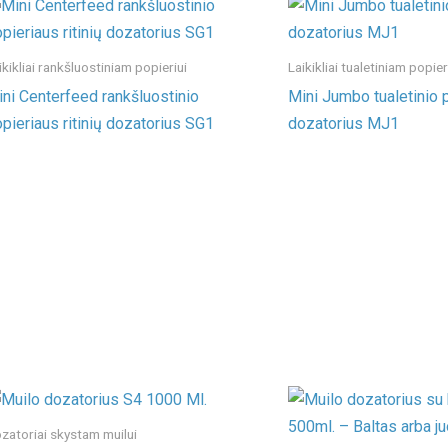
ikikliai rankšluostiniam popieriui
Laikikliai tualetiniam popier
ni Centerfeed rankšluostinio
Mini Jumbo tualetinio 
pieriaus ritinių dozatorius SG1
dozatorius MJ1
zatoriai skystam muilui