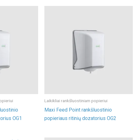
opieriui
Laikikliai rankšluostiniam popieriui
uostinio
Maxi Feed Point rankšluostinio
torius OG1
popieriaus ritinių dozatorius OG2