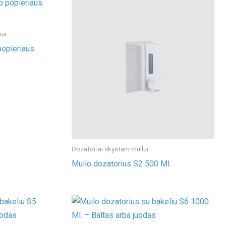
iui
popieriaus
Dozatoriai skystam muilui
Muilo dozatorius S2 500 Ml.