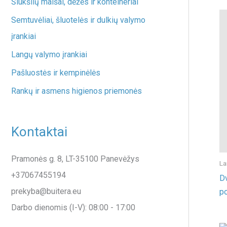
Šiukšlių maišai, dėžės ir konteineriai
Semtuvėliai, šluotelės ir dulkių valymo
įrankiai
Langų valymo įrankiai
Pašluostės ir kempinėlės
Rankų ir asmens higienos priemonės
Kontaktai
Pramonės g. 8, LT-35100 Panevėžys
La
+37067455194
Dv
prekyba@buitera.eu
p
Darbo dienomis (I-V): 08:00 - 17:00