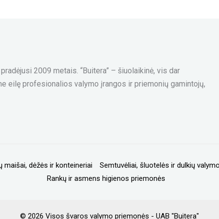
radėjusi 2009 metais. “Buitera” – šiuolaikinė, vis dar
me eilę profesionalios valymo įrangos ir priemonių gamintojų,
ų maišai, dėžės ir konteineriai
Semtuvėliai, šluotelės ir dulkių valymo
Rankų ir asmens higienos priemonės
© 2026 Visos švaros valymo priemonės - UAB "Buitera"