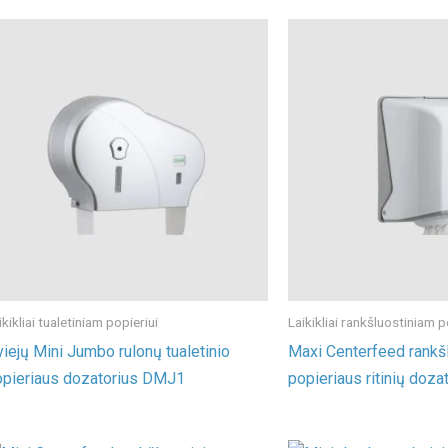
ikikliai tualetiniam popieriui
Laikikliai rankšluostiniam p
iejų Mini Jumbo rulonų tualetinio
Maxi Centerfeed rankšl
opieriaus dozatorius DMJ1
popieriaus ritinių doza