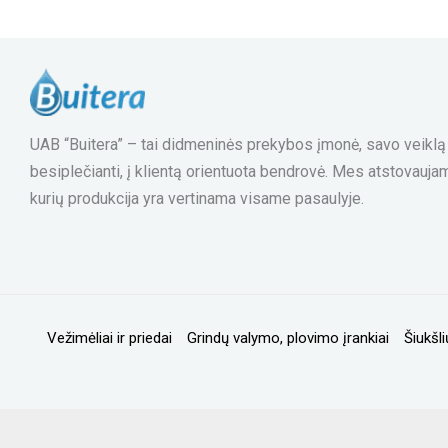
UAB “Buitera” – tai didmeninės prekybos įmonė, savo veiklą p
besiplečianti, į klientą orientuota bendrovė. Mes atstovauja
kurių produkcija yra vertinama visame pasaulyje.
Vežimėliai ir priedai
Grindų valymo, plovimo įrankiai
Šiukšli