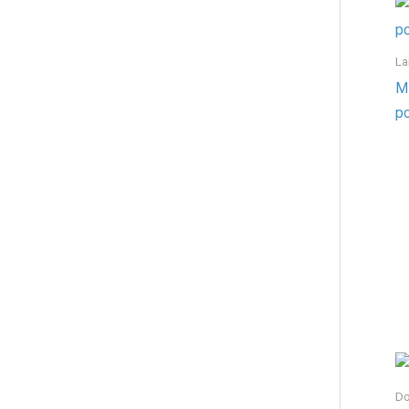
La
Mi
po
Do